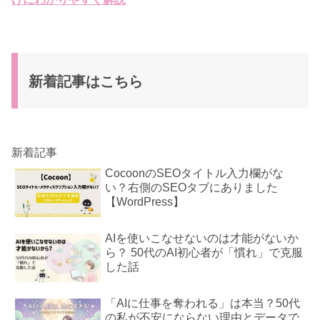
新着記事はこちら
新着記事
CocoonのSEOタイトル入力欄がな
い？右側のSEOタブにありました
【WordPress】
AIを使いこなせないのは才能がないか
ら？ 50代のAI初心者が「慣れ」で克服
した話
「AIに仕事を奪われる」は本当？50代
の私が不安にならない理由とデータで