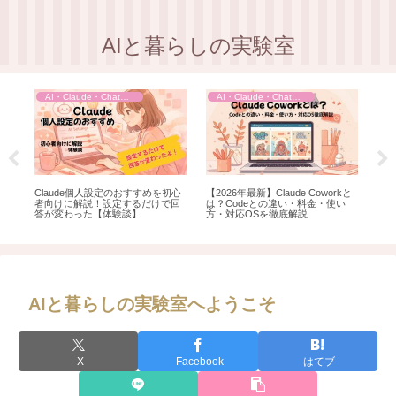
AIと暮らしの実験室
AI・Claude・ChatGPT活用
AI・Claude・ChatGPT活用
機能
Claude個人設定のおすすめを初心
【2026年最新】Claude Coworkと
Cl
記
者向けに解説！設定するだけで回
は？Codeとの違い・料金・使い
有
答が変わった【体験談】
方・対応OSを徹底解説
を
AIと暮らしの実験室へようこそ
X
Facebook
はてブ