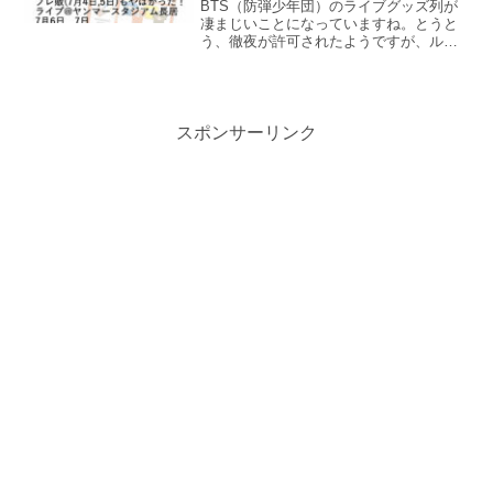
月4日、5日、6日、7日
BTS（防弾少年団）のライブグッズ列が
凄まじいことになっていますね。とうと
う、徹夜が許可されたようですが、ルー
ルやマナーを守って、体調にも気をつけ
て並んでくださいね。このブログでは、
バンタンのグッズ列の状況とグッズ売り
切れ状況を追記していき...
スポンサーリンク