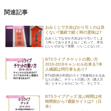
関連記事
おみくじで大吉ばかり引くのは良
お役立ち情報
くない?連続で続く時の意味は?
おみくじでなぜか大吉ばかり引いてしま
う時ってありますよね！これって、本当
にいいのかな？実際、いいことないけ
ど！？大吉の内容もいまいちだった
り・・大吉をよく引くんだけど、大吉が
続く時って何か意味あるのかスピリチュ
BTSライブ チケットの買い方
お役立ち情報
アル的な観点から紐置いていきま...
2018-2019キャンセル出来る?本
人確認は同行者もあり?
BTS(防弾少年団)のライブ初参戦されるあ
なたの為に、チケットの買い方（購入方
法）とキャンセルについて、そしてライ
ブ当日の本人確認がどうなっているのか
記載しています。2018-2019
BTSライブグッズ 並ぶ時間は何
お役立ち情報
時間前から?通販サイトは?（日
本）