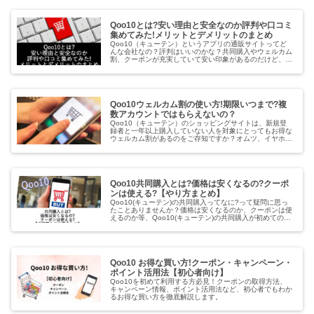
Qoo10とは?安い理由と安全なのか評判や口コミ
集めてみた!メリットとデメリットのまとめ
Qoo10（キューテン）というアプリの通販サイトってど
んな会社なの？評判はいいのかな？共同購入やウェルカム
割、クーポンが充実していて安い印象があるのだけど、安
全にショッピングできるのかな？BTSやTwice、東方神起
などのK-popファンや...
Qoo10ウェルカム割の使い方!期限いつまで?複
数アカウントではもらえないの？
Qoo10（キューテン）のショッピングサイトは、新規登
録者と一年以上購入していない人を対象にとってもお得な
ウェルカム割があるのをご存知ですか？オムツ、イヤホ
ン、クリスチャン・ディオール、ロクシタン、Mac、ミス
ド（ミスタードナッツ）、サーテ...
Qoo10共同購入とは?価格は安くなるの?クーポ
ンは使える?【やり方まとめ】
Qoo10(キューテン)の共同購入ってなに?って疑問に思っ
たことありませんか？価格は安くなるのか、クーポンは使
えるのか等、Qoo10(キューテン)の共同購入が初めてのあ
なたの為に、共同購入の意味、やり方（買い方）を解説し
ています。同じ商品の...
Qoo10 お得な買い方!クーポン・キャンペーン・
ポイント活用法【初心者向け】
Qoo10を初めて利用する方必見！クーポンの取得方法、
キャンペーン情報、ポイント活用法など、初心者でもわか
るお得な買い方を徹底解説します。