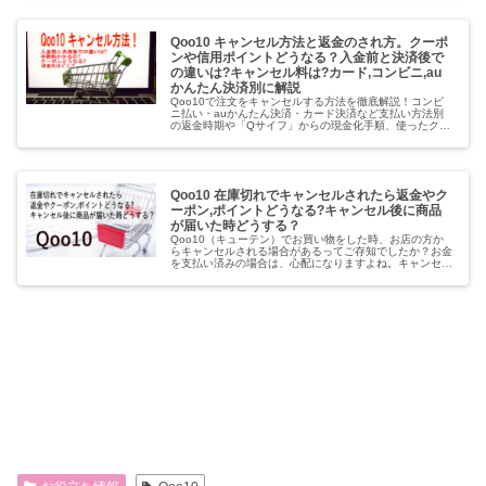
Qoo10 キャンセル方法と返金のされ方。クーポ
ンや信用ポイントどうなる？入金前と決済後で
の違いは?キャンセル料は?カード,コンビニ,au
かんたん決済別に解説
Qoo10で注文をキャンセルする方法を徹底解説！コンビ
ニ払い・auかんたん決済・カード決済など支払い方法別
の返金時期や「Qサイフ」からの現金化手順、使ったクー
ポンや信用ポイントのペナルティまで。2026年最新のル
ールに基づき、初心者の方にもわかりやすく紹介します。
Qoo10 在庫切れでキャンセルされたら返金やク
ーポン,ポイントどうなる?キャンセル後に商品
が届いた時どうする？
Qoo10（キューテン）でお買い物をした時、お店の方か
らキャンセルされる場合があるってご存知でしたか？お金
を支払い済みの場合は、心配になりますよね。キャンセル
された場合のお金の返金について、クレジットカード払い
とコンビニ払い・銀行振込の場合...