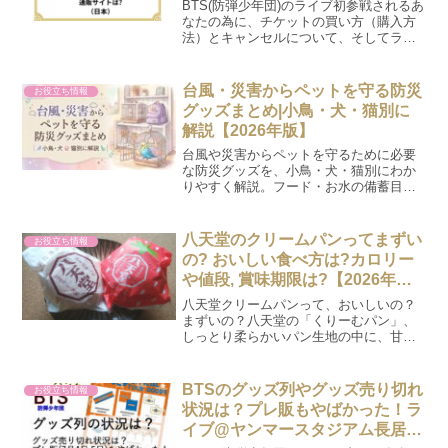
BTS(防弾少年団)のライブ初参戦されるあ
なたの為に、チケットの買い方（購入方
法）とキャンセルについて、そしてライ
ブ当日の本人確認がどうなっているのか
記載しています。チケット予約の参考に
してください。
台風・災害からペットを守る防災
お役立ち情報
グッズまとめ|小鳥・犬・猫別に
解説【2026年版】
台風や災害からペットを守るために必要
な防災グッズを、小鳥・犬・猫別にわか
りやすく解説。フード・お水の備蓄目安
や、今日からできる備えもまとめまし
た。
八天堂のクリームパンってまずい
お役立ち情報
の? おいしい食べ方は?カロリー
や値段, 賞味期限は?【2026年最
新・口コミ】
八天堂クリームパンって、おいしいの？
まずいの？八天堂の「くりーむパン」、
しっとり柔らかいパン生地の中に、甘す
ぎないなめらかなクリームが入って美味
しいと人気ですよね！コンビニとのコラ
ボ商品は、またたく間に品切れになって
BTSのグッズ列やグッズ売り切れ
お役立ち情報
しまうほど！私は、ある日...
状況は？プレ販もやばかった！ラ
イブ@ヤンマースタジアム長居 7